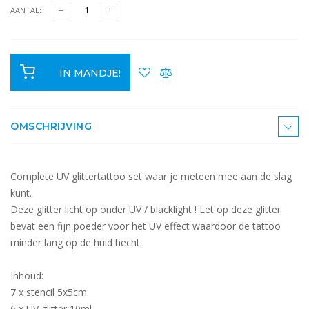
AANTAL:
IN MANDJE!
OMSCHRIJVING
Complete UV glittertattoo set waar je meteen mee aan de slag
kunt.
Deze glitter licht op onder UV / blacklight ! Let op deze glitter
bevat een fijn poeder voor het UV effect waardoor de tattoo
minder lang op de huid hecht.
Inhoud:
7 x stencil 5x5cm
6 x UV glitter 10ml