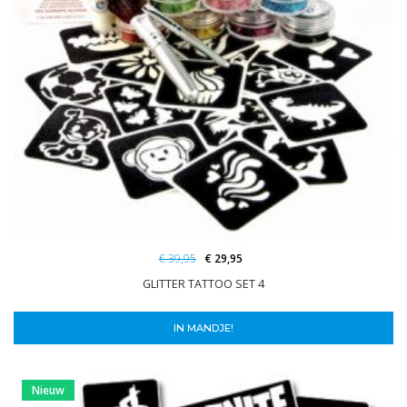
€ 39,95
€ 29,95
GLITTER TATTOO SET 4
IN MANDJE!
Nieuw