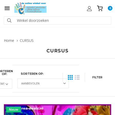
0
Home
CURSUS
CURSUS
ORTEREN
SORTEREN OP:
OP:
FILTER
Nieuw