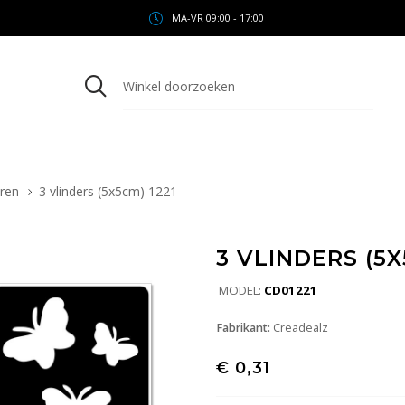
MA-VR 09:00 - 17:00
ren
3 vlinders (5x5cm) 1221
3 VLINDERS (5X
MODEL:
CD01221
Fabrikant:
Creadealz
€ 0,31