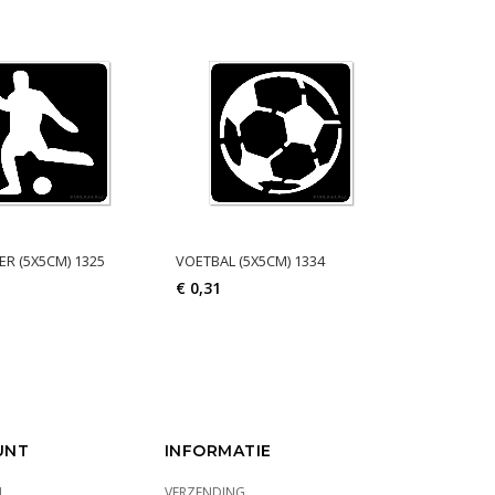
R (5X5CM) 1325
VOETBAL (5X5CM) 1334
I LOVE VOE
€ 0,31
€ 0,31
UNT
INFORMATIE
N
VERZENDING