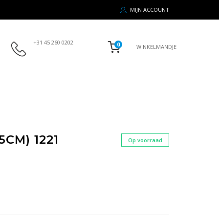
MIJN ACCOUNT
+31 45 260 0202
0
WINKELMANDJE
5CM) 1221
Op voorraad