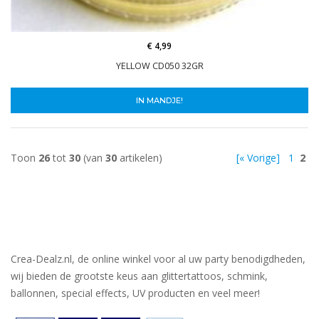
€ 4,99
YELLOW CD050 32GR
IN MANDJE!
Toon
26
tot
30
(van
30
artikelen)
[« Vorige]
1
2
Crea-Dealz.nl, de online winkel voor al uw party benodigdheden,
wij bieden de grootste keus aan glittertattoos, schmink,
ballonnen, special effects, UV producten en veel meer!